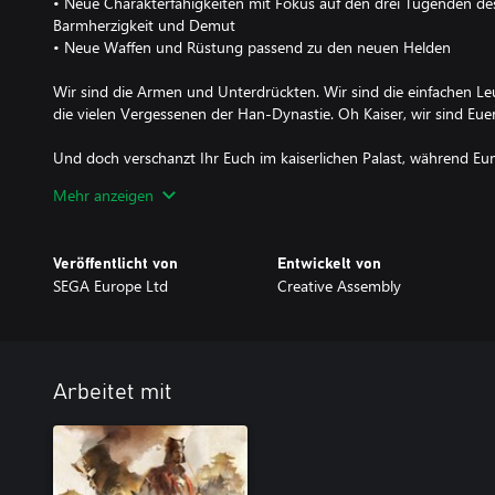
• Neue Charakterfähigkeiten mit Fokus auf den drei Tugenden d
Barmherzigkeit und Demut
• Neue Waffen und Rüstung passend zu den neuen Helden
Wir sind die Armen und Unterdrückten. Wir sind die einfachen Leu
die vielen Vergessenen der Han-Dynastie. Oh Kaiser, wir sind Euer
Und doch verschanzt Ihr Euch im kaiserlichen Palast, während E
einflüstern. Ihr tut, was sie verlangen. Ihr seid ihre Marionette. 
Mehr anzeigen
uns noch mehr Steuern auf, damit sie weiterhin im Luxus leben k
Als wir protestierten, habt Ihr uns zu Millionen niedergemetzelt
Veröffentlicht von
Entwickelt von
Agenten einzig auf Verdacht hin getötet. Uns ist klar geworden:
SEGA Europe Ltd
Creative Assembly
verloren.
Wir sind die Armen und Unterdrückten. Aber wir sind die Mehrhei
Wir tragen den gelben Turban mit Stolz. Und wir bringen den Wa
Arbeitet mit
Der Blaue Himmel ist tot, der Gelbe Himmel wird bald zu sehen se
Im Jahr von Jiazi wird Wohlstand unter dem Himmel herrschen!
Übersicht