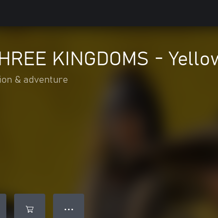
 THREE KINGDOMS - Yellow
ion & adventure
● ● ●