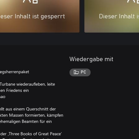
eser Inhalt ist gesperrt
Dieser Inhalt 
Wiedergabe mit
egsherrenpaket
PC
Turbane wiederaufleben, leite
en Friedens ein
hao
ellt aus einem Querschnitt der
ückten Massen formierten, kämpfen
 ehemaligen Beamten für ein
der ‚Three Books of Great Peace‘