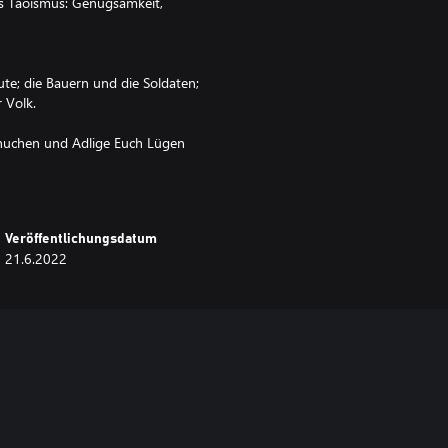
es Taoismus: Genügsamkeit,
te; die Bauern und die Soldaten;
 Volk.
unuchen und Adlige Euch Lügen
Obwohl wir verhungern, erlegt Ihr
önnen.
. Viele mehr wurden von Euren
Veröffentlichungsdatum
 Ihr habt das Mandat des Himmels
21.6.2022
t. Wir sind das Rückgrat Chinas.
ndel.
in!