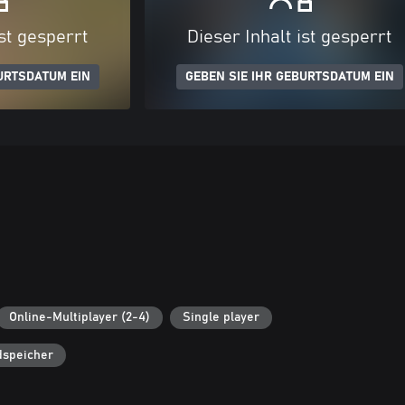
ist gesperrt
Dieser Inhalt ist gesperrt
URTSDATUM EIN
GEBEN SIE IHR GEBURTSDATUM EIN
Online-Multiplayer (2-4)
Single player
dspeicher