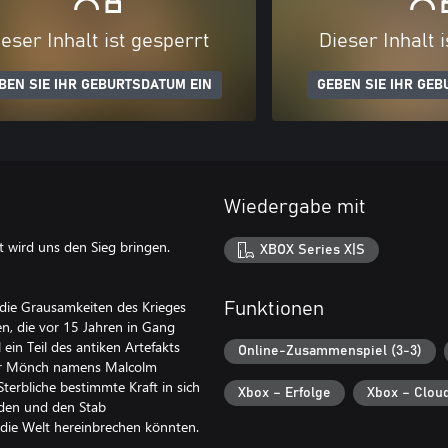
eser Inhalt ist gesperrt
Dieser Inhalt 
BEN SIE IHR GEBURTSDATUM EIN
GEBEN SIE IHR GEB
Wiedergabe mit
t wird uns den Sieg bringen.
XBOX Series X|S
 die Grausamkeiten des Krieges
Funktionen
en, die vor 15 Jahren in Gang
ein Teil des antiken Artefakts
Online-Zusammenspiel (3-3)
nger Mönch namens Malcolm
Sterbliche bestimmte Kraft in sich
Xbox – Erfolge
Xbox – Clou
inden und den Stab
die Welt hereinbrechen könnten.