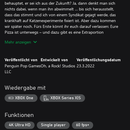
behauptet, er sei ich aus der Zukunft? Ja, dann denkt man sich
nichts dabei, wenn man ihn abwimmelt … bis sich herausstellt,
dass das stimmt und ich von einem Syndikat gejagt werde, das
krankhaft auf Katzenexperimente fixiert ist. Aber dazu kommen
wir später noch. Fürs Erste könnt ihr euch darauf verlassen: Eure
Pizza ist unterwegs – und dazu gibt es eine Extraportion
Gerechtigkeit!
Mehr anzeigen
– Doug Rivers
Veröffentlicht von
Entwickelt von
Veröffentlichungsdatum
„The Pizza Delivery Boy Who Saved the World“ ist eine
Penguin Pop Games
Oh, a Rock! Studios
23.3.2022
brandneue Visual Novel eines früheren Pizzaboten, der
LLC
wahrscheinlich nie wieder in der Pizzabranche arbeiten wird, wenn
sein Chef von diesem Spiel erfährt.
Wiedergabe mit
XBOX One
XBOX Series X|S
Funktionen
4K Ultra HD
Single player
60 fps+