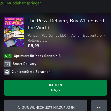
Zu Hauptinhalt springen
The Pizza Delivery Boy Who Saved
the World
Penguin Pop Games LLC
•
Action & adventure
•
Rollenspiele
€ 5,99
Optimiert für Xbox Series X|S
Smart Delivery
2 unterstützte Sprachen
KAUFEN
€ 5,99
ZUR WUNSCHLISTE HINZUFÜGEN
● ● ●