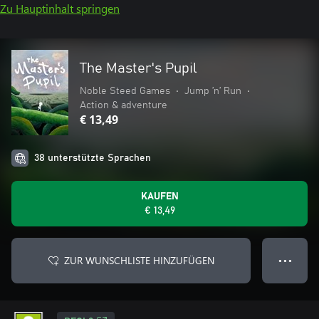
Zu Hauptinhalt springen
The Master's Pupil
Noble Steed Games
•
Jump ’n’ Run
•
Action & adventure
€ 13,49
38 unterstützte Sprachen
KAUFEN
€ 13,49
ZUR WUNSCHLISTE HINZUFÜGEN
● ● ●