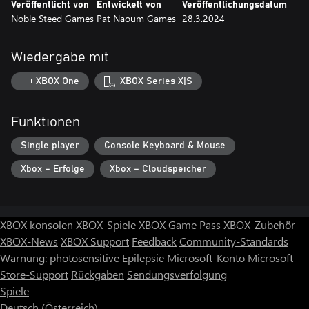
Veröffentlicht von
Entwickelt von
Veröffentlichungsdatum
Noble Steed Games
Pat Naoum Games
28.3.2024
Wiedergabe mit
XBOX One
XBOX Series X|S
Funktionen
Single player
Console Keyboard & Mouse
Xbox – Erfolge
Xbox – Cloudspeicher
XBOX konsolen
XBOX-Spiele
XBOX Game Pass
XBOX-Zubehör
XBOX-News
XBOX Support
Feedback
Community-Standards
Warnung: photosensitive Epilepsie
Microsoft-Konto
Microsoft
Store-Support
Rückgaben
Sendungsverfolgung
Spiele
Deutsch (Österreich)