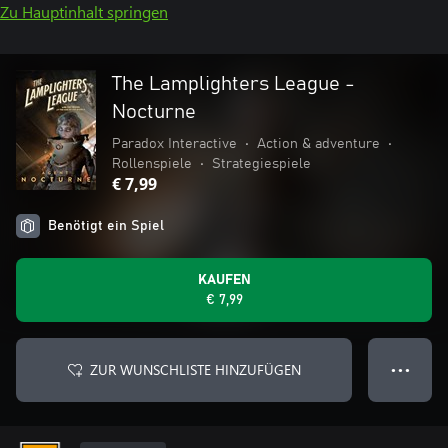
Zu Hauptinhalt springen
The Lamplighters League -
Nocturne
Paradox Interactive
•
Action & adventure
•
Rollenspiele
•
Strategiespiele
€ 7,99
Benötigt ein Spiel
KAUFEN
€ 7,99
ZUR WUNSCHLISTE HINZUFÜGEN
● ● ●