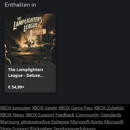
Enthalten in
The Lamplighters
League - Deluxe
Edition
€ 54,99+
XBOX konsolen
XBOX-Spiele
XBOX Game Pass
XBOX-Zubehör
XBOX-News
XBOX Support
Feedback
Community-Standards
Warnung: photosensitive Epilepsie
Microsoft-Konto
Microsoft
Store-Support
Rückgaben
Sendungsverfolgung