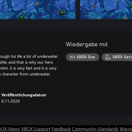
Wiedergabe mit
ugh his life a lot of underwater
XBOX One
XBOX Seri
tle, and that is why our hero
t, it is very fast and it is very
ain character from underwater
Veröffentlichungsdatum
6.11.2020
BOX-News
XBOX Support
Feedback
Community-Standards
Warnu