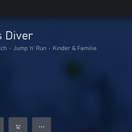
 Diver
ich
•
Jump ’n’ Run
•
Kinder & Familie
● ● ●