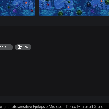
es X|S
PC
ng: photosensitive Epilepsie
Microsoft-Konto
Microsoft Store-