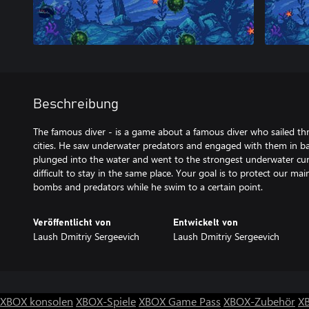
Beschreibung
The famous diver - is a game about a famous diver who sailed thro
cities. He saw underwater predators and engaged with them in bat
plunged into the water and went to the strongest underwater curren
difficult to stay in the same place. Your goal is to protect our m
bombs and predators while he swim to a certain point.
Veröffentlicht von
Entwickelt von
Laush Dmitriy Sergeevich
Laush Dmitriy Sergeevich
XBOX konsolen
XBOX-Spiele
XBOX Game Pass
XBOX-Zubehör
X