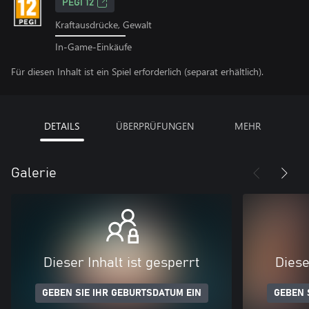
PEGI 12
Kraftausdrücke, Gewalt
In-Game-Einkäufe
Für diesen Inhalt ist ein Spiel erforderlich (separat erhältlich).
DETAILS
ÜBERPRÜFUNGEN
MEHR
Galerie
Dieser Inhalt ist gesperrt
Diese
GEBEN SIE IHR GEBURTSDATUM EIN
GEBEN 