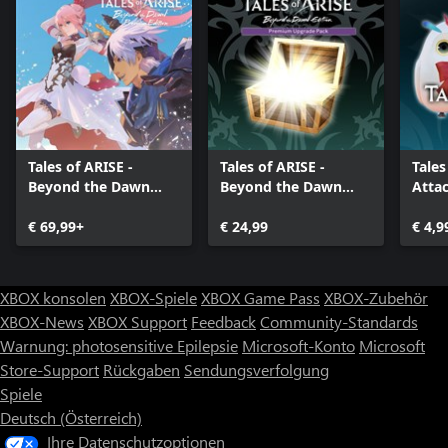
Tales of ARISE -
Tales of ARISE -
Tales
Beyond the Dawn
Beyond the Dawn
Atta
Premium Edition
Premium Upgrade
€ 69,99+
Pack
€ 24,99
€ 4,9
XBOX konsolen
XBOX-Spiele
XBOX Game Pass
XBOX-Zubehör
XBOX-News
XBOX Support
Feedback
Community-Standards
Warnung: photosensitive Epilepsie
Microsoft-Konto
Microsoft
Store-Support
Rückgaben
Sendungsverfolgung
Spiele
Deutsch (Österreich)
Ihre Datenschutzoptionen