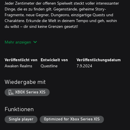
Jeder Zentimeter der offenen Spielwelt steckt voller interessanter
Dinge, die es zu finden gilt. Gegenstände, geheime Story-
Fragmente, neue Gegner, Dungeons, einzigartige Quests und
Charaktere. Erkunde die Welt in deinem Tempo und geh, wohin
du willst – dir sind keine Grenzen gesetzt!
Dynamische Kämpfe
Mehr anzeigen
Kombiniere mächtige Nahkampfwaffen, Bögen, Zauber,
Wurfgeschosse, Tinkturen und andere Gebrauchsgegenstände,
um deinen ganz eigenen Kampfstil zu entwickeln, der von den
Veröffentlicht von
Entwickelt von
Veröffentlichungsdatum
unzähligen zähen Gegnern im Spiel immer und immer wieder auf
Awaken Realms
Questline
7.9.2024
die Probe gestellt werden wird.
Spiele nach deinen Regeln
Wiedergabe mit
Willst du ein wahnsinniger Berserkeralchemist sein, der seine
Gegner mit Fäusten verkloppt? Kein Problem!
XBOX Series X|S
Ein epischer Magierschmied, der untote Horden beschwört? Auch
kein Problem!
Verstohlener Bogenschütze (ganz was Neues)? Nein, das machen
Funktionen
wir hier nicht …
Spaß! Natürlich ist auch das möglich! Genau genommen ist das
Single player
Optimized for Xbox Series X|S
Spiel PERFEKT, um einen durch die Schatten pirschenden Jäger zu