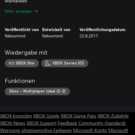
Mechaniken
- Über ein Dutzend Orte, jeder mit eigenen Monstern und
Mehr anzeigen
Gefahren
- 6 Charakterklassen, welche sich im Verlauf des Spiels
weiterentwickeln
Veröffentlicht von
Entwickelt von
Veröffentlichungsdatum
- Farbenfrohe Pixelgrafik und ein epischer Soundtrack
Rebusmind
Rebusmind
22.8.2017
- Ein kooperativer Modus für zwei Spieler
- Zwei Grafikeinstellungen (Pixel Art oder High Res)
- Sprachen: Englisch, Deutsch, Spanisch, Französisch
Wiedergabe mit
XBOX One
XBOX Series X|S
Funktionen
Xbox – Multiplayer lokal (2-2)
XBOX konsolen
XBOX-Spiele
XBOX Game Pass
XBOX-Zubehör
XBOX-News
XBOX Support
Feedback
Community-Standards
Warnung: photosensitive Epilepsie
Microsoft-Konto
Microsoft