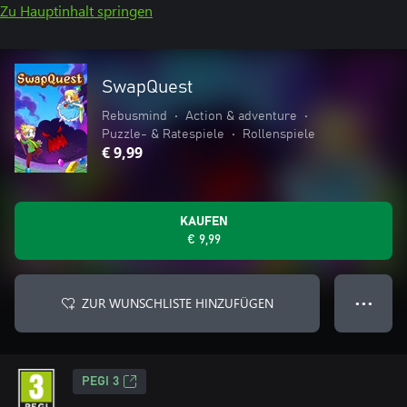
Zu Hauptinhalt springen
SwapQuest
Rebusmind
•
Action & adventure
•
Puzzle- & Ratespiele
•
Rollenspiele
€ 9,99
KAUFEN
€ 9,99
ZUR WUNSCHLISTE HINZUFÜGEN
● ● ●
PEGI 3