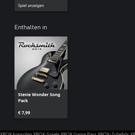
Spiel anzeigen
Enthalten in
Stevie Wonder Song
Pack
€ 7,99
XBOX konsolen
XBOX-Spiele
XBOX Game Pass
XBOX-Zubehör
X