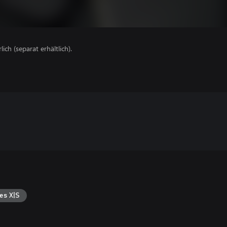
lich (separat erhältlich).
es X|S