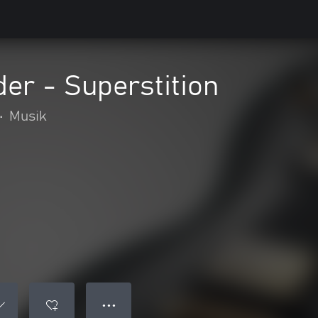
er - Superstition
•
Musik
● ● ●