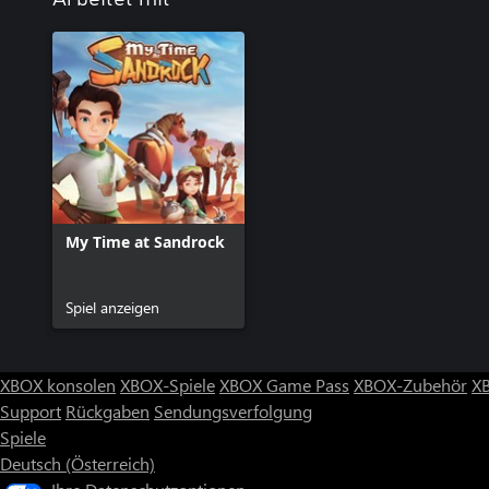
My Time at Sandrock
Spiel anzeigen
XBOX konsolen
XBOX-Spiele
XBOX Game Pass
XBOX-Zubehör
X
Support
Rückgaben
Sendungsverfolgung
Spiele
Deutsch (Österreich)