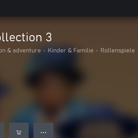
llection 3
on & adventure
•
Kinder & Familie
•
Rollenspiele
● ● ●