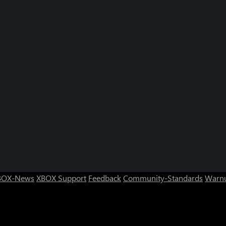
BOX-News
XBOX Support
Feedback
Community-Standards
Warnu