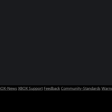
BOX-News
XBOX Support
Feedback
Community-Standards
Warnu