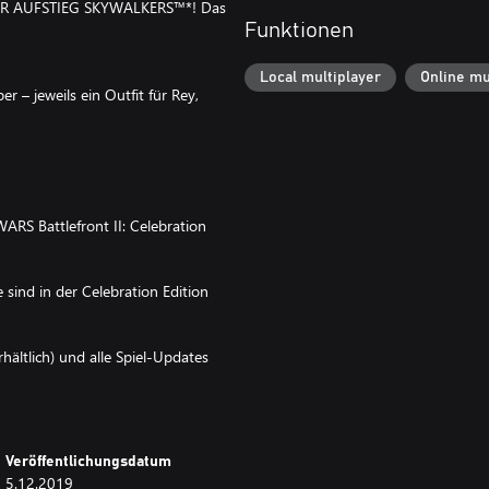
 DER AUFSTIEG SKYWALKERS™*! Das
Funktionen
Local multiplayer
Online mu
r – jeweils ein Outfit für Rey,
ARS Battlefront II: Celebration
sind in der Celebration Edition
hältlich) und alle Spiel-Updates
itere Details unter ea.com/de-
Veröffentlichungsdatum
5.12.2019