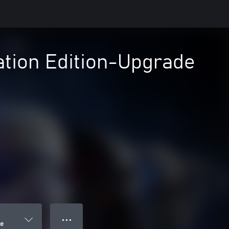
ation Edition-Upgrade
● ● ●
de