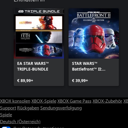
EA STAR WARS™
STAR WARS™
TRIPLE-BUNDLE
Battlefront™ II:
Celebration Edition
€ 89,99+
€ 39,99+
XBOX konsolen
XBOX-Spiele
XBOX Game Pass
XBOX-Zubehör
X
Support
Rückgaben
Sendungsverfolgung
Spiele
Deutsch (Österreich)