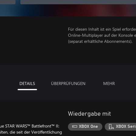
Für diesen Inhalt ist ein Spiel erforder
Online-Multiplayer auf der Konsole 
(separat erhältliche Abonnements).
DETAILS
ÜBERPRÜFUNGEN
MEHR
Wiedergabe mit
ue STAR WARS™ Battlefront™ II:
XBOX One
XBOX Seri
ten, die seit der Veröffentlichung