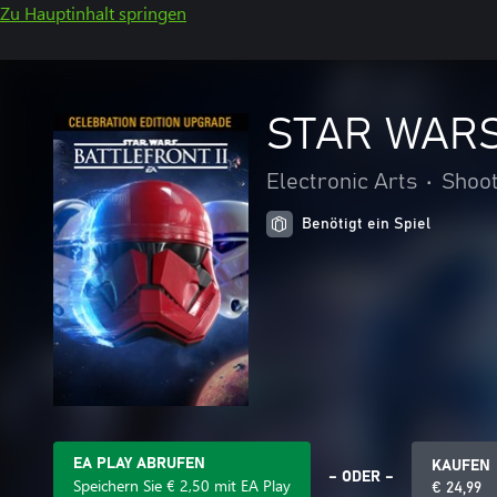
Zu Hauptinhalt springen
STAR WARS™ 
Electronic Arts
•
Shoo
Benötigt ein Spiel
EA PLAY ABRUFEN
KAUFEN
– ODER –
Speichern Sie € 2,50 mit EA Play
€ 24,99