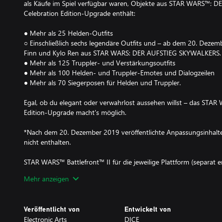
als Käufe im Spiel verfügbar waren, Objekte aus STAR WARS™:
Celebration Edition-Upgrade enthält:
● Mehr als 25 Helden-Outfits
○ Einschließlich sechs legendäre Outfits und – ab dem 20. Dezembe
Finn und Kylo Ren aus STAR WARS: DER AUFSTIEG SKYWALKERS.
● Mehr als 125 Truppler- und Verstärkungsoutfits
● Mehr als 100 Helden- und Truppler-Emotes und Dialogzeilen
● Mehr als 70 Siegerposen für Helden und Truppler.
Egal, ob du elegant oder verwahrlost aussehen willst – das STAR W
Edition-Upgrade macht's möglich.
*Nach dem 20. Dezember 2019 veröffentlichte Anpassungsinhalte 
nicht enthalten.
STAR WARS™ Battlefront™ II für die jeweilige Plattform (separat er
sind erforderlich. Es gelten Bedingungen und Beschränkungen. We
Mehr anzeigen
de/legal.
Veröffentlicht von
Entwickelt von
Electronic Arts
DICE