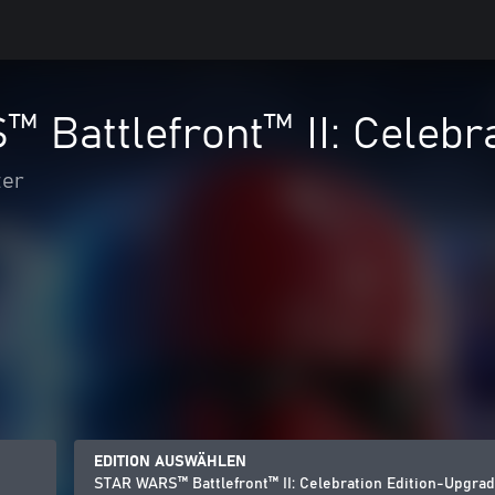
Battlefront™ II: Celebr
ter
EDITION AUSWÄHLEN
STAR WARS™ Battlefront™ II: Celebration Edition-Upgra