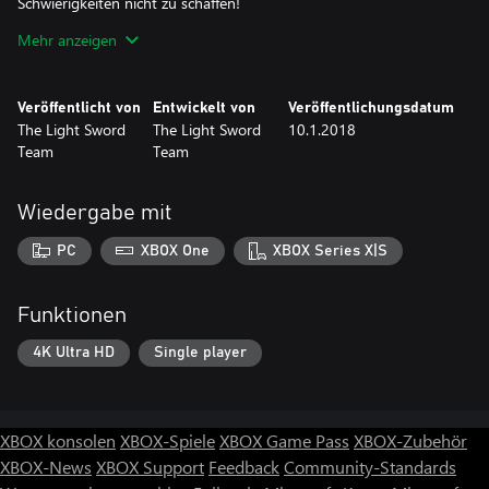
Schwierigkeiten nicht zu schaffen!
Mehr anzeigen
Verwenden Sie die Umgebung und die entscheidend Mechanik,
um 100 unterschiedliche Level zu durchgehen! Sind Sie bereit zu
Abenteuer und Herausforderungen? Sind Sie bereit in der ZX
Veröffentlicht von
Entwickelt von
Veröffentlichungsdatum
Spectrum Welt zu eintauchen?
The Light Sword
The Light Sword
10.1.2018
Team
Team
Wiedergabe mit
PC
XBOX One
XBOX Series X|S
Funktionen
4K Ultra HD
Single player
XBOX konsolen
XBOX-Spiele
XBOX Game Pass
XBOX-Zubehör
XBOX-News
XBOX Support
Feedback
Community-Standards