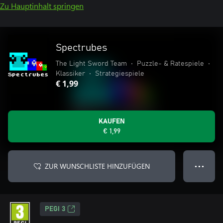
Zu Hauptinhalt springen
Spectrubes
The Light Sword Team
•
Puzzle- & Ratespiele
•
Klassiker
•
Strategiespiele
€ 1,99
KAUFEN
€ 1,99
ZUR WUNSCHLISTE HINZUFÜGEN
● ● ●
PEGI 3