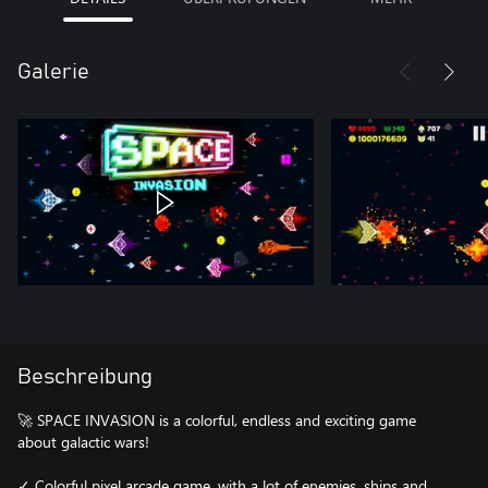
Galerie
Beschreibung
🚀 SPACE INVASION is a colorful, endless and exciting game
about galactic wars!
✓ Colorful pixel arcade game, with a lot of enemies, ships and