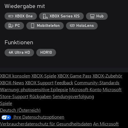
Wiedergabe mit
XBOX One
XBOX Series X|S
Hub
PC
Mobiltelefon
HoloLens
Funktionen
4K Ultra HD
HDR10
XBOX konsolen
XBOX-Spiele
XBOX Game Pass
XBOX-Zubehör
XBOX-News
XBOX Support
Feedback
Community-Standards
Warnung: photosensitive Epilepsie
Microsoft-Konto
Microsoft
Store-Support
Rückgaben
Sendungsverfolgung
Spiele
Deutsch (Österreich)
Ihre Datenschutzoptionen
Verbraucherdatenschutz für Gesundheitsdaten
An Microsoft