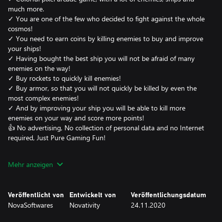
much more.
✓ You are one of the few who decided to fight against the whole
cosmos!
✓ You need to earn coins by killing enemies to buy and improve
your ships!
✓ Having bought the best ship you will not be afraid of many
enemies on the way!
✓ Buy rockets to quickly kill enemies!
✓ Buy armor, so that you will not quickly be killed by even the
most complex enemies!
✓ And by improving your ship you will be able to kill more
enemies on your way and score more points!
👍 No advertising, No collection of personal data and no Internet
required, Just Pure Gaming Fun!
✓ XBOX and PC Support.
Mehr anzeigen
✓ Keyboard and 🎮 Xbox Controller (PC & XBOX) Support.
Veröffentlicht von
Entwickelt von
Veröffentlichungsdatum
NovaSoftwares
Novativity
24.11.2020