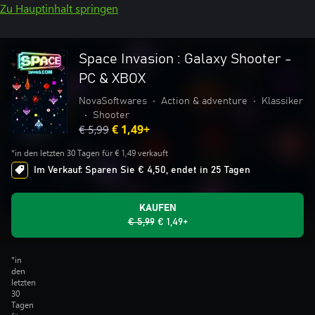
Zu Hauptinhalt springen
Space Invasion : Galaxy Shooter -
PC & XBOX
NovaSoftwares
•
Action & adventure
•
Klassiker
•
Shooter
€ 5,99
€ 1,49+
*in den letzten 30 Tagen für € 1,49 verkauft
Im Verkauf: Sparen Sie € 4,50, endet in 25 Tagen
KAUFEN
€ 5,99
€ 1,49+
*in
den
letzten
30
Tagen