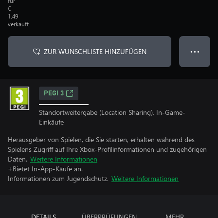
für
€
1,49
verkauft
ZUR WUNSCHLISTE HINZUFÜGEN
● ● ●
PEGI 3
Standortweitergabe (Location Sharing), In-Game-
Einkäufe
Herausgeber von Spielen, die Sie starten, erhalten während des
Spielens Zugriff auf Ihre Xbox-Profilinformationen und zugehörigen
Daten.
Weitere Informationen
+Bietet In-App-Käufe an.
Informationen zum Jugendschutz.
Weitere Informationen
DETAILS
ÜBERPRÜFUNGEN
MEHR