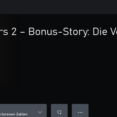
s 2 – Bonus-Story: Die 
● ● ●
erlorenen Zahlen