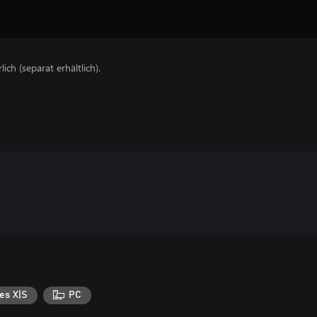
lich (separat erhältlich).
es X|S
PC