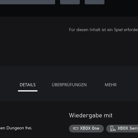
Für diesen Inhalt ist ein Spiel erforder
DETAILS
ÜBERPRÜFUNGEN
MEHR
Wiedergabe mit
uen Dungeon frei.
XBOX One
XBOX Seri