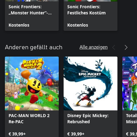
Sonic Frontiers:
Sonic Frontiers:
„Monster Hunter“-
Festliches Kostüm
Kollaborationspaket
Kostenlos
Kostenlos
Alle anzeigen
Anderen gefällt auch
PAC-MAN WORLD 2
Disney Epic Mickey:
Total
Re-PAC
Rebrushed
Miss
€ 39,99+
€ 39,99+
€ 39,