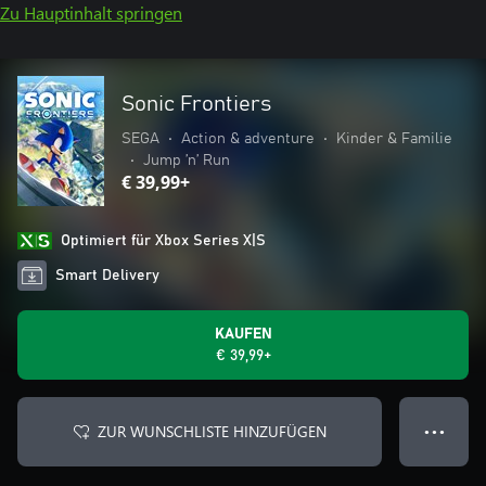
Zu Hauptinhalt springen
Sonic Frontiers
SEGA
•
Action & adventure
•
Kinder & Familie
•
Jump ’n’ Run
€ 39,99+
Optimiert für Xbox Series X|S
Smart Delivery
KAUFEN
€ 39,99+
ZUR WUNSCHLISTE HINZUFÜGEN
● ● ●