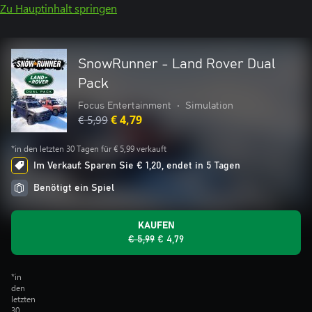
Zu Hauptinhalt springen
SnowRunner - Land Rover Dual
Pack
Focus Entertainment
•
Simulation
€ 5,99
€ 4,79
*in den letzten 30 Tagen für € 5,99 verkauft
Im Verkauf: Sparen Sie € 1,20, endet in 5 Tagen
Benötigt ein Spiel
KAUFEN
€ 5,99
€ 4,79
*in
den
letzten
30