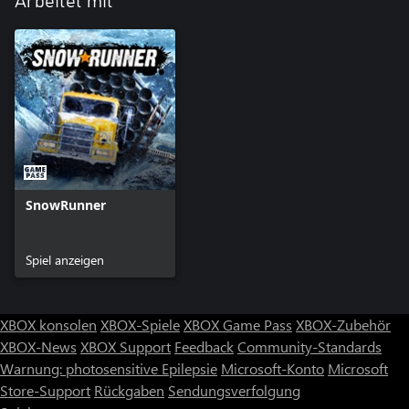
Arbeitet mit
SnowRunner
Spiel anzeigen
XBOX konsolen
XBOX-Spiele
XBOX Game Pass
XBOX-Zubehör
XBOX-News
XBOX Support
Feedback
Community-Standards
Warnung: photosensitive Epilepsie
Microsoft-Konto
Microsoft
Store-Support
Rückgaben
Sendungsverfolgung