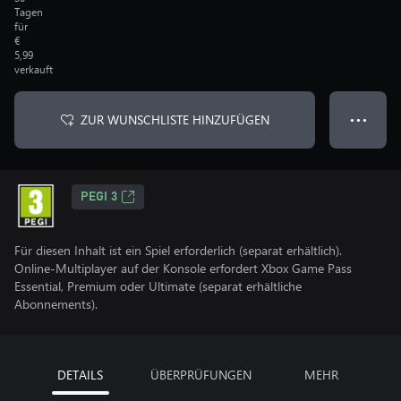
Tagen
für
€
5,99
verkauft
ZUR WUNSCHLISTE HINZUFÜGEN
● ● ●
PEGI 3
Für diesen Inhalt ist ein Spiel erforderlich (separat erhältlich).
Online-Multiplayer auf der Konsole erfordert Xbox Game Pass
Essential, Premium oder Ultimate (separat erhältliche
Abonnements).
DETAILS
ÜBERPRÜFUNGEN
MEHR