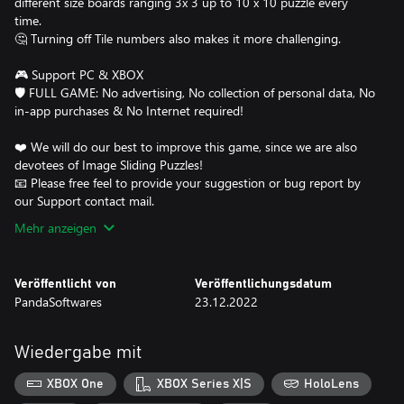
different size boards ranging 3x 3 up to 10 x 10 puzzle every
time.
🤔 Turning off Tile numbers also makes it more challenging.
🎮 Support PC & XBOX
🛡️ FULL GAME: No advertising, No collection of personal data, No
in-app purchases & No Internet required!
❤️ We will do our best to improve this game, since we are also
devotees of Image Sliding Puzzles!
📧 Please free feel to provide your suggestion or bug report by
our Support contact mail.
Mehr anzeigen
Veröffentlicht von
Veröffentlichungsdatum
PandaSoftwares
23.12.2022
Wiedergabe mit
XBOX One
XBOX Series X|S
HoloLens