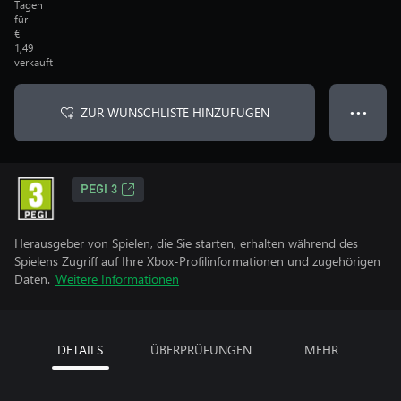
Tagen
für
€
1,49
verkauft
ZUR WUNSCHLISTE HINZUFÜGEN
● ● ●
PEGI 3
Herausgeber von Spielen, die Sie starten, erhalten während des
Spielens Zugriff auf Ihre Xbox-Profilinformationen und zugehörigen
Daten.
Weitere Informationen
DETAILS
ÜBERPRÜFUNGEN
MEHR