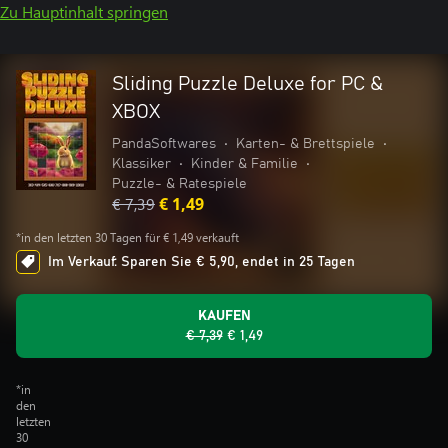
Zu Hauptinhalt springen
Sliding Puzzle Deluxe for PC &
XBOX
PandaSoftwares
•
Karten- & Brettspiele
•
Klassiker
•
Kinder & Familie
•
Puzzle- & Ratespiele
€ 7,39
€ 1,49
*in den letzten 30 Tagen für € 1,49 verkauft
Im Verkauf: Sparen Sie € 5,90, endet in 25 Tagen
KAUFEN
€ 7,39
€ 1,49
*in
den
letzten
30