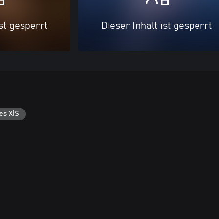
ist gesperrt
Dieser Inhalt ist gesperrt
es X|S