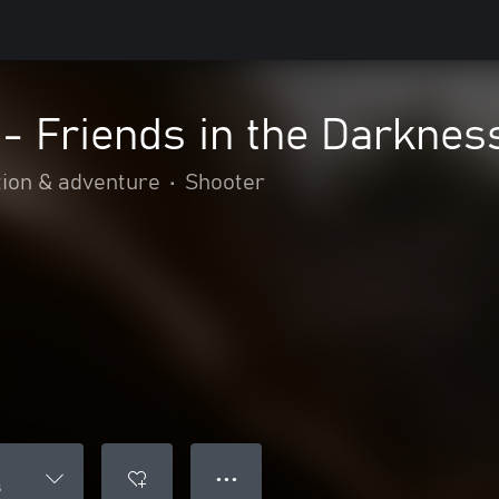
 - Friends in the Darknes
tion & adventure
•
Shooter
● ● ●
s