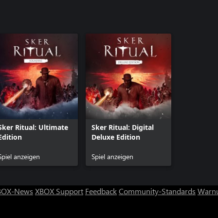
Sker Ritual: Ultimate
Sker Ritual: Digital
Edition
Deluxe Edition
Spiel anzeigen
Spiel anzeigen
BOX-News
XBOX Support
Feedback
Community-Standards
Warnu