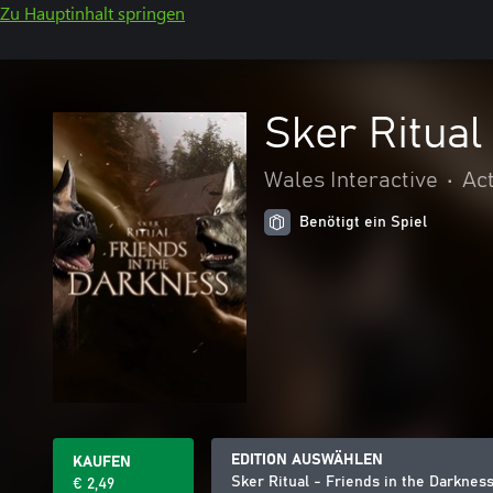
Zu Hauptinhalt springen
Sker Ritual
Wales Interactive
•
Ac
Benötigt ein Spiel
EDITION AUSWÄHLEN
KAUFEN
Sker Ritual - Friends in the Darknes
€ 2,49