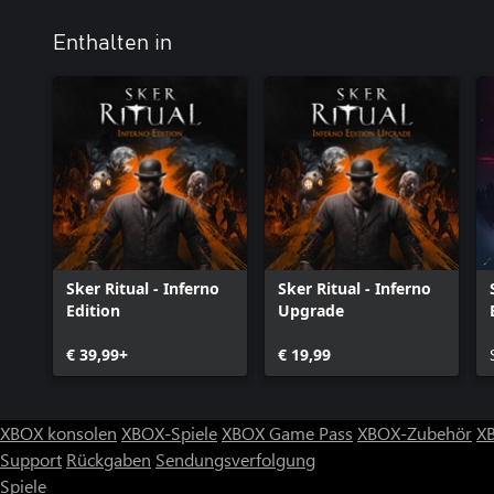
Enthalten in
Sker Ritual - Inferno
Sker Ritual - Inferno
Edition
Upgrade
€ 39,99+
€ 19,99
XBOX konsolen
XBOX-Spiele
XBOX Game Pass
XBOX-Zubehör
X
Support
Rückgaben
Sendungsverfolgung
Spiele