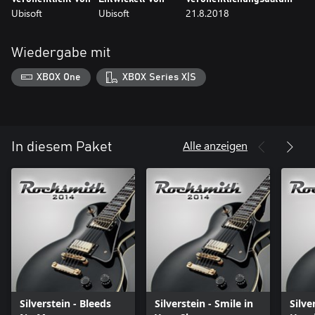
Ubisoft
Ubisoft
21.8.2018
Wiedergabe mit
XBOX One
XBOX Series X|S
Alle anzeigen
In diesem Paket
Silverstein - Bleeds
Silverstein - Smile in
Silve