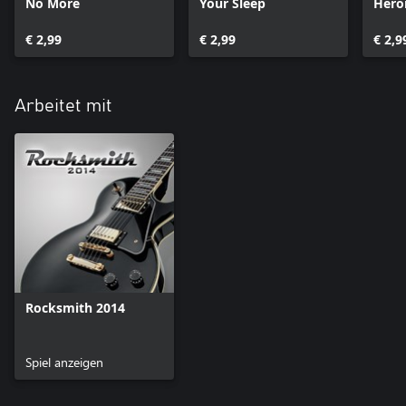
No More
Your Sleep
Hero
€ 2,99
€ 2,99
€ 2,9
Arbeitet mit
Rocksmith 2014
Spiel anzeigen