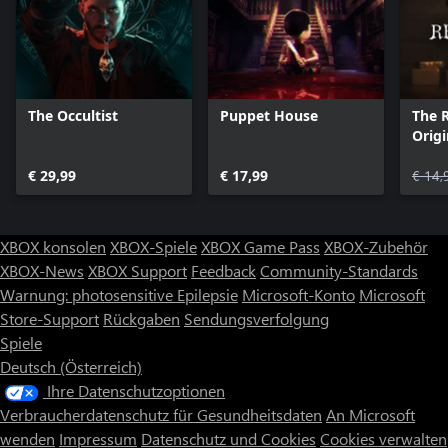
The Occultist
Puppet House
The 
Origi
€ 29,99
€ 17,99
€ 14,
XBOX konsolen
XBOX-Spiele
XBOX Game Pass
XBOX-Zubehör
XBOX-News
XBOX Support
Feedback
Community-Standards
Warnung: photosensitive Epilepsie
Microsoft-Konto
Microsoft
Store-Support
Rückgaben
Sendungsverfolgung
Spiele
Deutsch (Österreich)
Ihre Datenschutzoptionen
Verbraucherdatenschutz für Gesundheitsdaten
An Microsoft
wenden
Impressum
Datenschutz und Cookies
Cookies verwalten