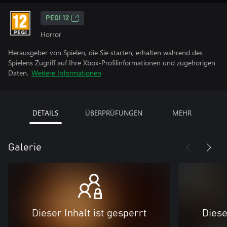
PEGI 12
Horror
Herausgeber von Spielen, die Sie starten, erhalten während des
Spielens Zugriff auf Ihre Xbox-Profilinformationen und zugehörigen
Daten.
Weitere Informationen
DETAILS
ÜBERPRÜFUNGEN
MEHR
Galerie
Dieser Inhalt ist gesperrt
Diese