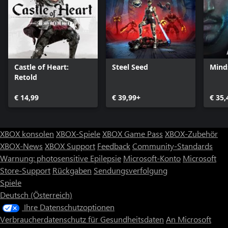
- Dutzende einzigartige und spielentscheidende Power-Ups und
Hunderte weitere Ausrüstungsgegenstände und Verbesserungen.
- Vollkommen neue Erfolge und Meisterherausforderungen.
- Brillante Action-Thriller-Story von dem bekannten Comic-Autor
Peter David.
- Sensationelle Grafiken und herausragendes Gameplay dank der
Unreal Engine 3 von Epic Games.
Castle of Heart:
Steel Seed
Mind
Retold
Spiel-Updates:
- Charaktere, Feinde, Umgebungen und Interface in perfekter
€ 14,99
€ 39,99+
€ 35,
HD-Qualität.
- Verbesserte Lichtgebungs-, Verarbeitungs- und Spezialeffekte.
- Neue, spielbezogene Nahkampfdynamiken.
XBOX konsolen
XBOX-Spiele
XBOX Game Pass
XBOX-Zubehör
- Neue Erfolge und Meisterherausforderungen.
XBOX-News
XBOX Support
Feedback
Community-Standards
Plattform-Features:
Warnung: photosensitive Epilepsie
Microsoft-Konto
Microsoft
- Unterstützt Xbox Live-Erfolge, -Bestenlisten, -Freundeslisten
Store-Support
Rückgaben
Sendungsverfolgung
und -Cloud-Speichern.
Spiele
Deutsch (Österreich)
Mehr Informationen über Shadow Complex Remastered auf der
offiziellen Website unter: www.ShadowComplex.com und auf
Ihre Datenschutzoptionen
Twitter, Facebook, Instagram, YouTube und Twitch.
Verbraucherdatenschutz für Gesundheitsdaten
An Microsoft