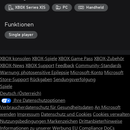
XBOX Series X|S
PC
Handheld
Funktionen
Single player
XBOX konsolen
XBOX-Spiele
XBOX Game Pass
XBOX-Zubehör
XBOX-News
XBOX Support
Feedback
Community-Standards
Warnung: photosensitive Epilepsie
Microsoft-Konto
Microsoft
Store-Support
Rückgaben
Sendungsverfolgung
Spiele
Deutsch (Österreich)
Ihre Datenschutzoptionen
Verbraucherdatenschutz für Gesundheitsdaten
An Microsoft
wenden
Impressum
Datenschutz und Cookies
Cookies verwalten
Nutzungsbedingungen
Markenzeichen
Drittanbieterhinweise
Informationen zu unserer Werbung
EU Compliance DoCs