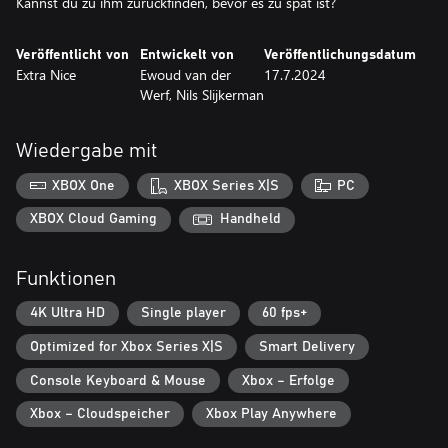
Kannst du zu ihm zurückfinden, bevor es zu spät ist?
Veröffentlicht von
Entwickelt von
Veröffentlichungsdatum
Extra Nice
Ewoud van der
17.7.2024
Werf, Nils Slijkerman
Wiedergabe mit
XBOX One
XBOX Series X|S
PC
XBOX Cloud Gaming
Handheld
Funktionen
4K Ultra HD
Single player
60 fps+
Optimized for Xbox Series X|S
Smart Delivery
Console Keyboard & Mouse
Xbox – Erfolge
Xbox – Cloudspeicher
Xbox Play Anywhere