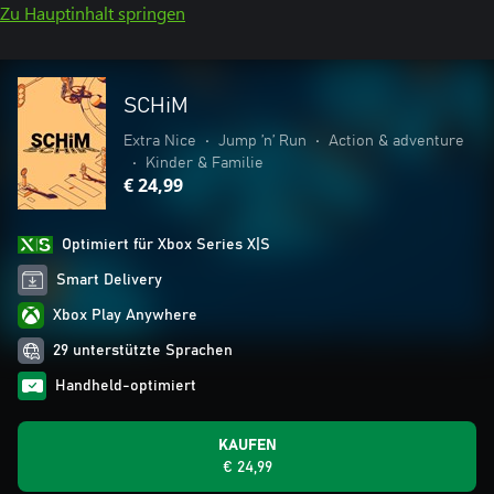
Zu Hauptinhalt springen
SCHiM
Extra Nice
•
Jump ’n’ Run
•
Action & adventure
•
Kinder & Familie
€ 24,99
Optimiert für Xbox Series X|S
Smart Delivery
Xbox Play Anywhere
29 unterstützte Sprachen
Handheld-optimiert
KAUFEN
€ 24,99