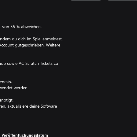
t von 55 % abweichen.
indem du dich im Spiel anmeldest.
Account gutgeschrieben. Weitere
p sowie AC Scratch Tickets zu
enesis.
rwendet werden.
nötigt.
en, aktualisiere deine Software
ion verwendet werden.
Veröffentlichungsdatum