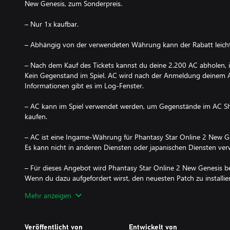
New Genesis, zum Sonderpreis.
– Nur 1x kaufbar.
– Abhängig von der verwendeten Währung kann der Rabatt leich
– Nach dem Kauf des Tickets kannst du deine 2.200 AC abholen, 
Kein Gegenstand im Spiel. AC wird nach der Anmeldung deinem 
Informationen gibt es im Log-Fenster.
– AC kann im Spiel verwendet werden, um Gegenstände im AC Sho
kaufen.
– AC ist eine Ingame-Währung für Phantasy Star Online 2 New G
Es kann nicht in anderen Diensten oder japanischen Diensten ve
– Für dieses Angebot wird Phantasy Star Online 2 New Genesis be
Wenn du dazu aufgefordert wirst, den neuesten Patch zu installier
bitte vor der Nutzung.
Mehr anzeigen
– Über dieses Ticket eingelöste AC können nicht in der PS4-Vers
Veröffentlicht von
Entwickelt von