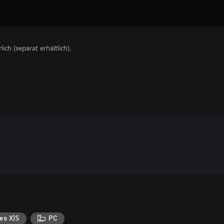
lich (separat erhältlich).
es X|S
PC