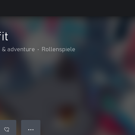
it
n & adventure
•
Rollenspiele
● ● ●