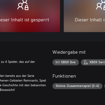
eser Inhalt ist gesperrt
Dieser Inhalt 
Wiedergabe mit
u 4 Spieler, das auf der
XBOX One
XBOX Seri
en bereits aus der Serie
Funktionen
henen Gebieten Remnants. Spiel
le Geschichte mit den bekannten
Online-Zusammenspiel (2-4)
Bösewicht!