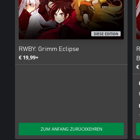
DIESE EDITION
RWBY: Grimm Eclipse
R
€ 19,99+
B
€
ZUM ANFANG ZURÜCKKEHREN