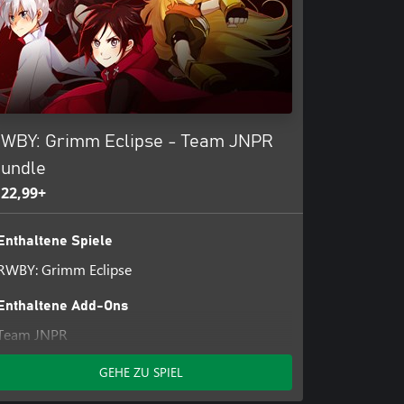
WBY: Grimm Eclipse - Team JNPR
undle
 22,99+
Enthaltene Spiele
RWBY: Grimm Eclipse
Enthaltene Add-Ons
Team JNPR
GEHE ZU SPIEL