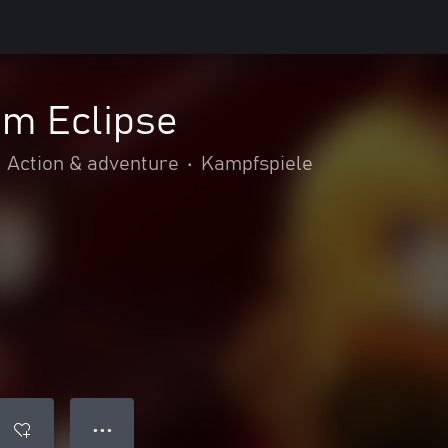
m Eclipse
Action & adventure
•
Kampfspiele
● ● ●