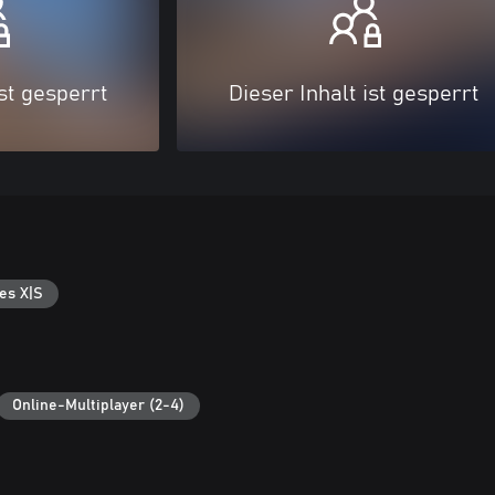
ist gesperrt
Dieser Inhalt ist gesperrt
es X|S
Online-Multiplayer (2-4)