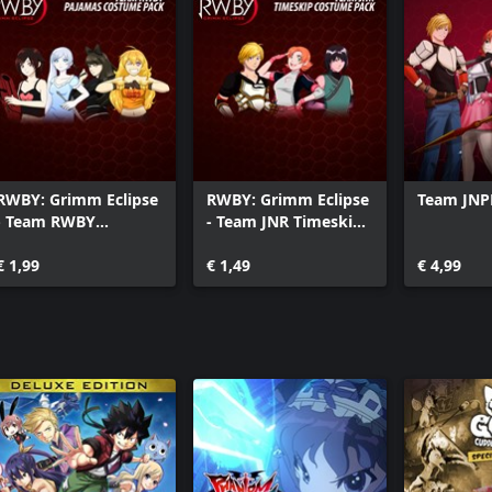
RWBY: Grimm Eclipse
RWBY: Grimm Eclipse
Team JNP
- Team RWBY
- Team JNR Timeskip
Pajamas Costume
Costume Pack
Pack
€ 1,99
€ 1,49
€ 4,99