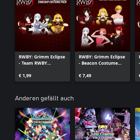
RWBY: Grimm Eclipse
RWBY: Grimm Eclipse
- Team RWBY
- Beacon Costume
Timeskip Costume
Pack
Pack
€ 1,99
€ 7,49
Anderen gefällt auch