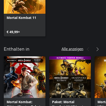
Mortal Kombat 11
€ 49,99+
Alle anzeigen
Enthalten in
Mortal Kombat:
Paket: Mortal
Mort