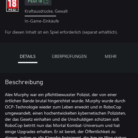
PEGI 18
Kraftausdrücke, Gewalt
In-Game-Einkäufe
Für diesen Inhalt ist ein Spiel erforderlich (separat erhältlich).
DETAILS
ÜBERPRÜFUNGEN
MEHR
Beschreibung
Alex Murphy war ein pflichtbewusster Polizist, der von einer
örtlichen Bande brutal hingerichtet wurde. Murphy wurde durch
OCP-Technologie wieder zum Leben erweckt und in RoboCop
umgewandelt, einen hochentwickelten kybernetischen Polizisten,
der das Gesetz einhalten und die Unschuldigen schützen soll.
RoboCop betritt nun das Mortal Kombat-Universum und hat
einige Upgrades erhalten. Er ist bereit, der Öffentlichkeit zu
dienen, indem er alle Kämpfer festnimmt, die ihm im Weg stehen.