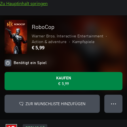
Zu Hauptinhalt springen
RoboCop
Warner Bros. Interactive Entertainment
•
Action & adventure
•
Kampfspiele
€ 5,99
Benötigt ein Spiel
KAUFEN
€ 5,99
ZUR WUNSCHLISTE HINZUFÜGEN
● ● ●