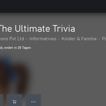
The Ultimate Trivia
ions Pvt Ltd
•
Informatives
•
Kinder & Familie
•
P
46, endet in 20 Tagen
● ● ●