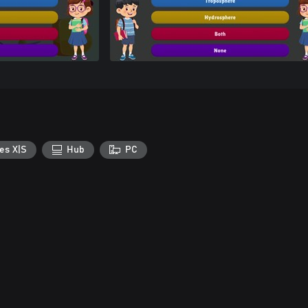
es X|S
Hub
PC