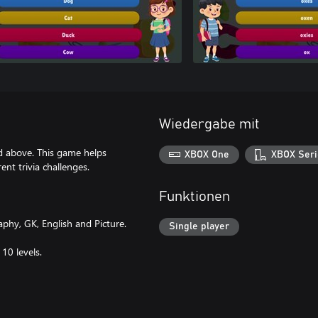
Wiedergabe mit
nd above. This game helps
XBOX One
XBOX Seri
nt trivia challenges.
Funktionen
aphy, GK, English and Picture.
Single player
10 levels.