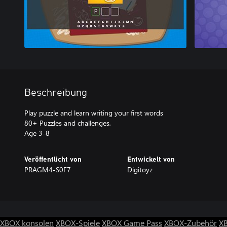
Beschreibung
Play puzzle and learn writing your first words
80+ Puzzles and challenges,
Age 3-8
Veröffentlicht von
Entwickelt von
PRAGM4-S0F7
Digitoyz
XBOX konsolen
XBOX-Spiele
XBOX Game Pass
XBOX-Zubehör
X