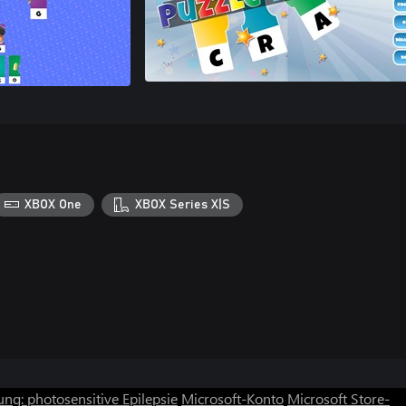
XBOX One
XBOX Series X|S
ng: photosensitive Epilepsie
Microsoft-Konto
Microsoft Store-