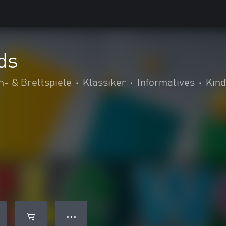
ds
n- & Brettspiele
•
Klassiker
•
Informatives
•
Kind
● ● ●