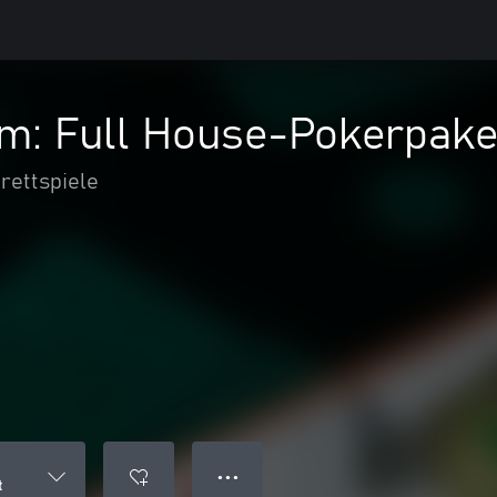
em: Full House-Pokerpake
rettspiele
● ● ●
t