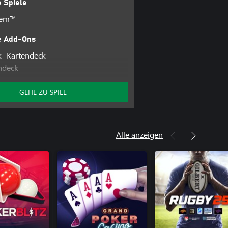
 Spiele
'em™
e Add-Ons
- Kartendeck
ndeck
artendeck
Kartendeck
GEHE ZU SPIEL
Paradise City"
f Kartendeck
rtendeck
Alle anzeigen
Vortex"
e-Kartendeck
artendeck
Kartendeck
Lösegeld des Königs”
ter Kartendeck