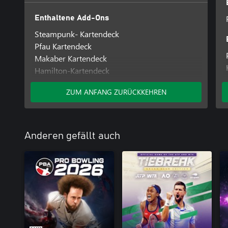
Enthaltene Add-Ons
Steampunk- Kartendeck
Pfau Kartendeck
Makaber Kartendeck
Hamilton-Kartendeck
100 % Hanf Kartendeck
ZUM ANFANG ZURÜCKKEHREN
Zombie-Kartendeck
Lucha Libre-Kartendeck
Markant Kartendeck
Dompteur Kartendeck
Anderen gefällt auch
Hexenmeister Kartendeck