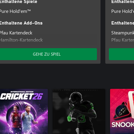
Enthaltene Spiele
Enthaltene
Pure Hold'em™
Pure Hold
Enthaltene Add-Ons
Enthalten
Pfau Kartendeck
Steampunk
Hamilton-Kartendeck
Pfau Karte
Chip-Set “Lösegeld des Königs”
Makaber K
Hamilton-
GEHE ZU SPIEL
Chip-Set "
100 % Han
Zombie-Ka
Chip-Set "
Lucha Libr
Markant K
Dompteur 
Chip-Set “
Hexenmeis