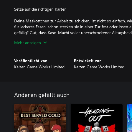
Setze auf die richtigen Karten
Deine Maskottchen zur Arbeit zu schicken, ist nicht so einfach, wi
für leckeres Essen, schon stecken sie in einer Tür fest oder lösen 
gefällig? Gut, dass Kaso-Machi voller unerschrockener Alltagshelden 
(vorausgesetzt, du kannst dich mit ihnen anfreunden). Schalte Hel
Mehr anzeigen
liebenswerten Stadtoriginale wie Captain Schild, Japans einziger S
nicht), oder Mama-San, ein Barbesitzer mit großer Latexsammlung
springen ein, wenn Ihre Maskottchen unweigerlich die Kontrolle ve
Veröffentlicht von
Entwickelt von
Kaizen Game Works Limited
Kaizen Game Works Limited
Fahre mit deinem verbesserbaren Kei-Truck durch die Stadt
Kaso-Machi ist eine Stadt voller Geheimnisse und Michi kümmert
seine Maskottchen – er ist mit seinem rostigen (aber verbesserba
Anderen gefällt auch
schicke kleine Gefährt mag aussehen wie ein Schrotthaufen, aber
verfügt es über Nitro-Boosts, Gleitflügel und sogar die Fähigkeit,
Maskottchen-Assistentin Pinky☆ wie eine Rakete abzufeuern. Erk
seltsame, vergessene Stadt, schalte Sammelgegenstände frei und 
hätte gedacht, dass in dieser feindseligen Stadt ausgerechnet ein
würde?!