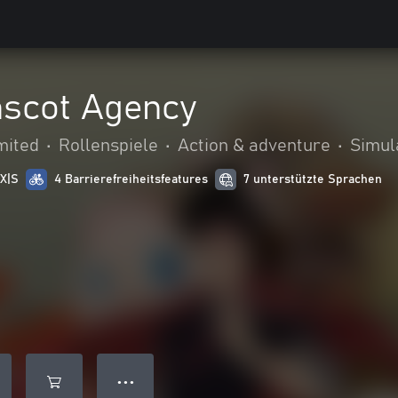
scot Agency
mited
•
Rollenspiele
•
Action & adventure
•
Simul
 X|S
4 Barrierefreiheitsfeatures
7 unterstützte Sprachen
● ● ●