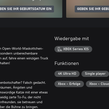
BEN SIE IHR GEBURTSDATUM EIN
GEBEN SIE IHR GEB
Wiedergabe mit
enden Open-World-Maskottchen-
XBOX Series X|S
 sondern unberechenbare
 auf, fahre einen winzigen Truck
halten!
Funktionen
4K Ultra HD
Single player
enbotschafter? Falsch gedacht.
Xbox – Erfolge
Xbox – Clou
 Träumen, Ängsten und
enswürdige Katze mit einer etwas
eidig zarte To-Fu, der nicht
nfreunden, sie betreuen und
über die Bühne zu bringen.