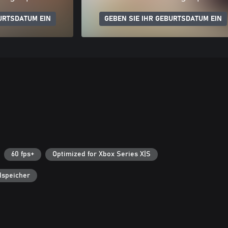
URTSDATUM EIN
GEBEN SIE IHR GEBURTSDATUM EIN
60 fps+
Optimized for Xbox Series X|S
dspeicher