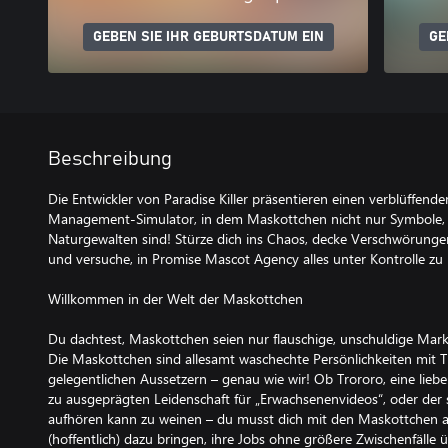
GEBEN SIE IHR GEBURTSDATUM EIN
GE
Beschreibung
Die Entwickler von Paradise Killer präsentieren einen verblüff
Management-Simulator, in dem Maskottchen nicht nur Symbole,
Naturgewalten sind! Stürze dich ins Chaos, decke Verschwörungen
und versuche, in Promise Mascot Agency alles unter Kontrolle zu 
Willkommen in der Welt der Maskottchen
Du dachtest, Maskottchen seien nur flauschige, unschuldige Mark
Die Maskottchen sind allesamt waschechte Persönlichkeiten mit
gelegentlichen Aussetzern – genau wie wir! Ob Trororo, eine lieb
zu ausgeprägten Leidenschaft für „Erwachsenenvideos“, oder der s
aufhören kann zu weinen – du musst dich mit den Maskottchen a
(hoffentlich) dazu bringen, ihre Jobs ohne größere Zwischenfälle 