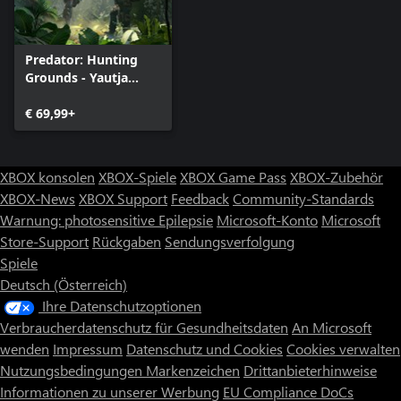
Predator: Hunting
Grounds - Yautja
Edition
€ 69,99+
XBOX konsolen
XBOX-Spiele
XBOX Game Pass
XBOX-Zubehör
XBOX-News
XBOX Support
Feedback
Community-Standards
Warnung: photosensitive Epilepsie
Microsoft-Konto
Microsoft
Store-Support
Rückgaben
Sendungsverfolgung
Spiele
Deutsch (Österreich)
Ihre Datenschutzoptionen
Verbraucherdatenschutz für Gesundheitsdaten
An Microsoft
wenden
Impressum
Datenschutz und Cookies
Cookies verwalten
Nutzungsbedingungen
Markenzeichen
Drittanbieterhinweise
Informationen zu unserer Werbung
EU Compliance DoCs