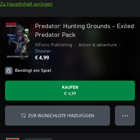
Zu Hauptinhalt springen
Predator: Hunting Grounds – Exiled
Predator Pack
IllFonic Publishing
•
Action & adventure
•
Shooter
€ 4,99
Benötigt ein Spiel
KAUFEN
€ 4,99
ZUR WUNSCHLISTE HINZUFÜGEN
● ● ●