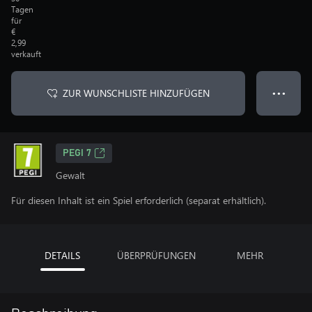
Tagen
für
€
2,99
verkauft
ZUR WUNSCHLISTE HINZUFÜGEN
● ● ●
PEGI 7
Gewalt
Für diesen Inhalt ist ein Spiel erforderlich (separat erhältlich).
DETAILS
ÜBERPRÜFUNGEN
MEHR