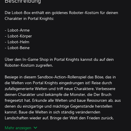
Beschreibung
Die Lobot-Box enthält ein goldenes Roboter-Kostüm für deinen
Charakter in Portal Knights:
- Lobot-Arme
- Lobot-Körper
- Lobot-Helm
- Lobot-Beine
Über den In-Game Shop in Portal Knights kannst du auf dein
Roboter-Kostüm zugreifen.
Besiege in diesem Sandbox-Action-Rollenspiel das Böse, das in
die Welten von Portal Knights eingedrungen ist! Reise durch
zufallsgenerierte Welten und triff neue Charaktere. Verbessere
deinen Charakter und bekämpfe die Monster, die Der Bruch
freigesetzt hat. Erkunde alle Welten und baue Ressourcen ab, aus
denen du einzigartige und mächtige Gegenstände herstellen
kannst. Baue die Welten in sich ständig verändernden
Landschaften wieder auf. Bringe der Welt den Frieden zurück,
indem du die Portal-Wächter besiegst und der ultimative Portal-
Mehr anzeigen
Ritter wirst!