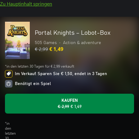
Zu Hauptinhalt springen
Portal Knights – Lobot-Box
505 Games
•
Action & adventure
€ 2,99
€ 1,49
*in den letzten 30 Tagen für € 2,99 verkauft
Im Verkauf: Sparen Sie € 1,50, endet in 3 Tagen
Benötigt ein Spiel
KAUFEN
€ 2,99
€ 1,49
*in
den
letzten
30