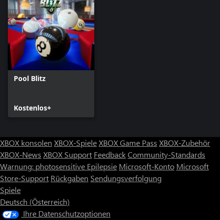
Pool Blitz
Kostenlos+
XBOX konsolen
XBOX-Spiele
XBOX Game Pass
XBOX-Zubehör
XBOX-News
XBOX Support
Feedback
Community-Standards
Warnung: photosensitive Epilepsie
Microsoft-Konto
Microsoft
Store-Support
Rückgaben
Sendungsverfolgung
Spiele
Deutsch (Österreich)
Ihre Datenschutzoptionen