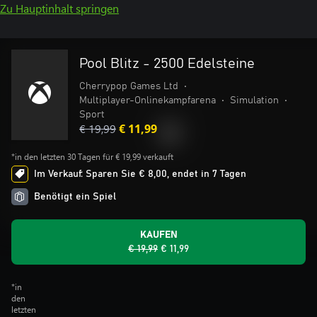
Zu Hauptinhalt springen
Pool Blitz - 2500 Edelsteine
Cherrypop Games Ltd
•
Multiplayer-Onlinekampfarena
•
Simulation
•
Sport
€ 19,99
€ 11,99
*in den letzten 30 Tagen für € 19,99 verkauft
Im Verkauf: Sparen Sie € 8,00, endet in 7 Tagen
Benötigt ein Spiel
KAUFEN
€ 19,99
€ 11,99
*in
den
letzten