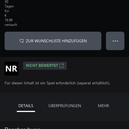
30
Tagen
für
€
19,99
verkauft
ZUR WUNSCHLISTE HINZUFÜGEN
● ● ●
NICHT BEWERTET
Für diesen Inhalt ist ein Spiel erforderlich (separat erhältlich).
DETAILS
ÜBERPRÜFUNGEN
MEHR