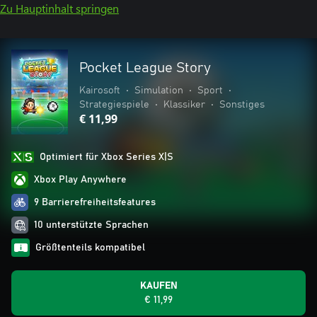
Zu Hauptinhalt springen
Pocket League Story
Kairosoft
•
Simulation
•
Sport
•
Strategiespiele
•
Klassiker
•
Sonstiges
€ 11,99
Optimiert für Xbox Series X|S
Xbox Play Anywhere
9 Barrierefreiheitsfeatures
10 unterstützte Sprachen
Größtenteils kompatibel
KAUFEN
€ 11,99