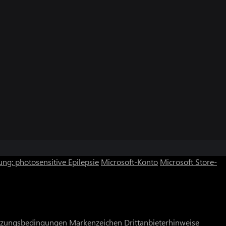
ng: photosensitive Epilepsie
Microsoft-Konto
Microsoft Store-
zungsbedingungen
Markenzeichen
Drittanbieterhinweise