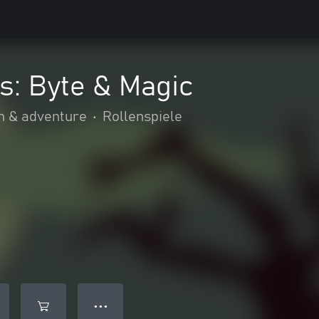
s: Byte & Magic
n & adventure
•
Rollenspiele
● ● ●