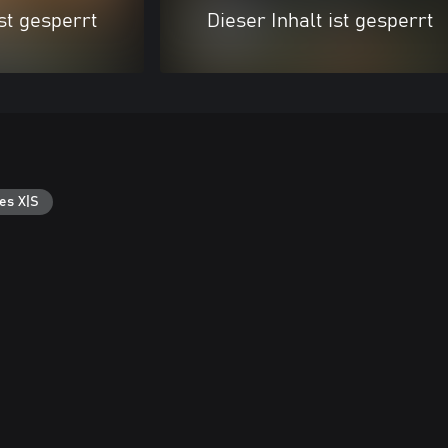
ist gesperrt
Dieser Inhalt ist gesperrt
es X|S