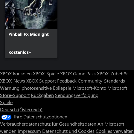
Pinball FX Midnight
Kostenlos+
XBOX konsolen
XBOX-Spiele
XBOX Game Pass
XBOX-Zubehör
XBOX-News
XBOX Support
Feedback
Community-Standards
Warnung: photosensitive Epilepsie
Microsoft-Konto
Microsoft
Store-Support
Rückgaben
Sendungsverfolgung
Spiele
Deutsch (Österreich)
Ihre Datenschutzoptionen
Verbraucherdatenschutz für Gesundheitsdaten
An Microsoft
wenden
Impressum
Datenschutz und Cookies
Cookies verwalten