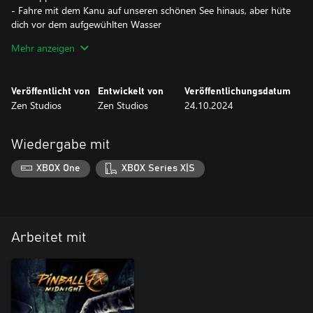
- Fahre mit dem Kanu auf unseren schönen See hinaus, aber hüte
dich vor dem aufgewühlten Wasser
- Leiste deinen letzten Widerstand in einem 2-stufigen Wizard-
Mehr anzeigen
Modus. Aber pass auf, das Böse schläft niemals lange
Veröffentlicht von
Entwickelt von
Veröffentlichungsdatum
Zen Studios
Zen Studios
24.10.2024
Wiedergabe mit
XBOX One
XBOX Series X|S
Arbeitet mit