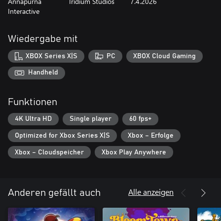
Annapurna
Iridium Studios
7.4.2026
Interactive
Wiedergabe mit
XBOX Series X|S
PC
XBOX Cloud Gaming
Handheld
Funktionen
4K Ultra HD
Single player
60 fps+
Optimized for Xbox Series X|S
Xbox – Erfolge
Xbox – Cloudspeicher
Xbox Play Anywhere
Alle anzeigen
Anderen gefällt auch