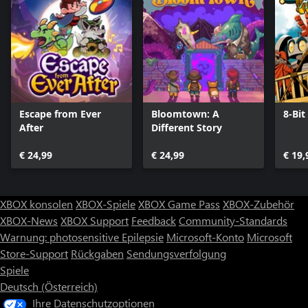
Escape from Ever
Bloomtown: A
8-Bit
After
Different Story
€ 24,99
€ 24,99
€ 19,
XBOX konsolen
XBOX-Spiele
XBOX Game Pass
XBOX-Zubehör
XBOX-News
XBOX Support
Feedback
Community-Standards
Warnung: photosensitive Epilepsie
Microsoft-Konto
Microsoft
Store-Support
Rückgaben
Sendungsverfolgung
Spiele
Deutsch (Österreich)
Ihre Datenschutzoptionen