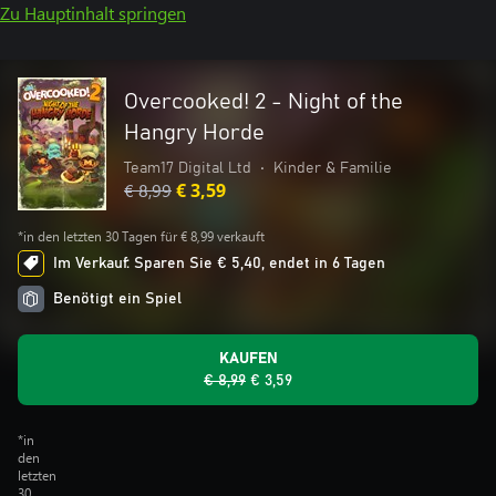
Zu Hauptinhalt springen
Overcooked! 2 - Night of the
Hangry Horde
Team17 Digital Ltd
•
Kinder & Familie
€ 8,99
€ 3,59
*in den letzten 30 Tagen für € 8,99 verkauft
Im Verkauf: Sparen Sie € 5,40, endet in 6 Tagen
Benötigt ein Spiel
KAUFEN
€ 8,99
€ 3,59
*in
den
letzten
30