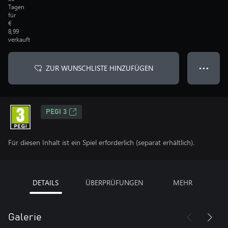
Tagen
für
€
8,99
verkauft
ZUR WUNSCHLISTE HINZUFÜGEN
● ● ●
PEGI 3
Für diesen Inhalt ist ein Spiel erforderlich (separat erhältlich).
DETAILS
ÜBERPRÜFUNGEN
MEHR
Galerie