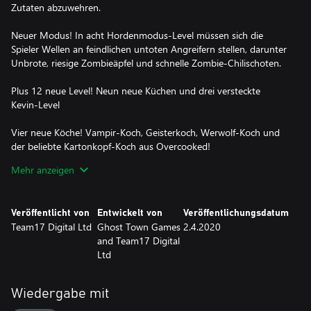
Zutaten abzuwehren.
Neuer Modus! In acht Hordenmodus-Level müssen sich die
Spieler Wellen an feindlichen untoten Angreifern stellen, darunter
Unbrote, riesige Zombieäpfel und schnelle Zombie-Chilischoten.
Plus 12 neue Level! Neun neue Küchen und drei versteckte
Kevin-Level
Vier neue Köche! Vampir-Koch, Geisterkoch, Werwolf-Koch und
der beliebte Kartonkopf-Koch aus Overcooked!
Mehr anzeigen
Neue Mechaniken! Die Guillotine ist eine effiziente Möglichkeit,
Zutaten zu hacken, und der Backofen muss mit Kohle gefeuert
werden, damit er deine Abendessen röstet.
Veröffentlicht von
Entwickelt von
Veröffentlichungsdatum
Team17 Digital Ltd
Ghost Town Games
2.4.2020
Drei Rezepte! Obsttorten, Suppe und Braten
and Team17 Digital
Ltd
Wiedergabe mit