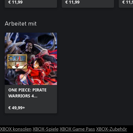
€ 11,99
Pack
€ 11,99
€ 11,
Arbeitet mit
ONE PIECE: PIRATE
WARRIORS 4
(Windows)
€ 49,99+
XBOX konsolen
XBOX-Spiele
XBOX Game Pass
XBOX-Zubehör