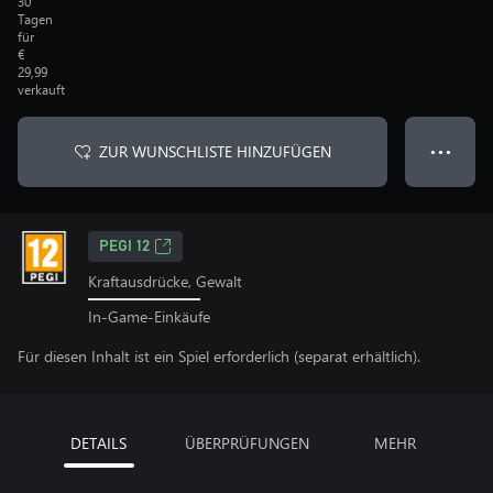
30
Tagen
für
€
29,99
verkauft
ZUR WUNSCHLISTE HINZUFÜGEN
● ● ●
PEGI 12
Kraftausdrücke, Gewalt
In-Game-Einkäufe
Für diesen Inhalt ist ein Spiel erforderlich (separat erhältlich).
DETAILS
ÜBERPRÜFUNGEN
MEHR