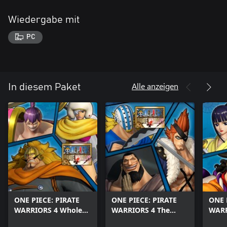
Wiedergabe mit
PC
Alle anzeigen
In diesem Paket
ONE PIECE: PIRATE
ONE PIECE: PIRATE
ONE 
WARRIORS 4 Whole
WARRIORS 4 The
WARR
Cake Island Pack
Worst Generation
Wano