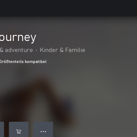
Journey
 & adventure
•
Kinder & Familie
Größtenteils kompatibel
● ● ●