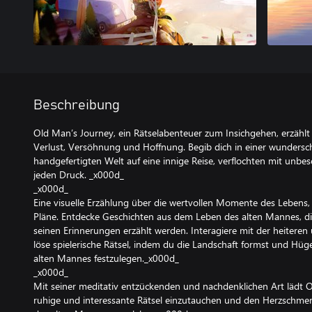
Beschreibung
Old Man’s Journey, ein Rätselabenteuer zum Insichgehen, erzählt
Verlust, Versöhnung und Hoffnung. Begib dich in einer wunder
handgefertigten Welt auf eine innige Reise, verflochten mit unb
jeden Druck. _x000d_
_x000d_
Eine visuelle Erzählung über die wertvollen Momente des Lebens
Pläne. Entdecke Geschichten aus dem Leben des alten Mannes, d
seinen Erinnerungen erzählt werden. Interagiere mit der heiter
löse spielerische Rätsel, indem du die Landschaft formst und Hü
alten Mannes festzulegen._x000d_
_x000d_
Mit seiner meditativ entzückenden und nachdenklichen Art lädt Ol
ruhige und interessante Rätsel einzutauchen und den Herzschm