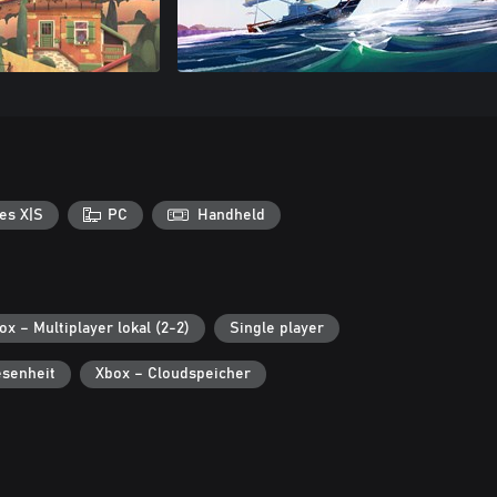
es X|S
PC
Handheld
ox – Multiplayer lokal (2-2)
Single player
senheit
Xbox – Cloudspeicher