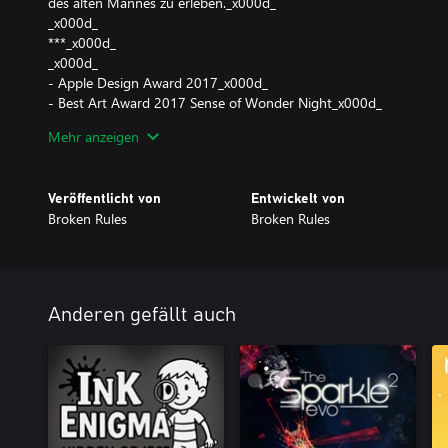
des alten Mannes zu erleben._x000d_
_x000d_
***_x000d_
_x000d_
- Apple Design Award 2017_x000d_
- Best Art Award 2017 Sense of Wonder Night_x000d_
- Excellence in Art Award 2017 Busan Indie Connect_x000d_
Mehr anzeigen
- Best Art and Innovation Award 2017 BIG Festival_x000d_
- Media Choice Award 2017 Indiecade Europe_x000d_
- Leftfield Selection 2017 EGX Reezed_x000d_
Veröffentlicht von
Entwickelt von
- GDC Selection 2017 Unity Showcase_x000d_
Broken Rules
Broken Rules
- Official Selection 2016 PAX_x000d_
- Digital Selection 2016 Indiecade_x000d_
- Official Selection 2016 Day of the Devs
Anderen gefällt auch