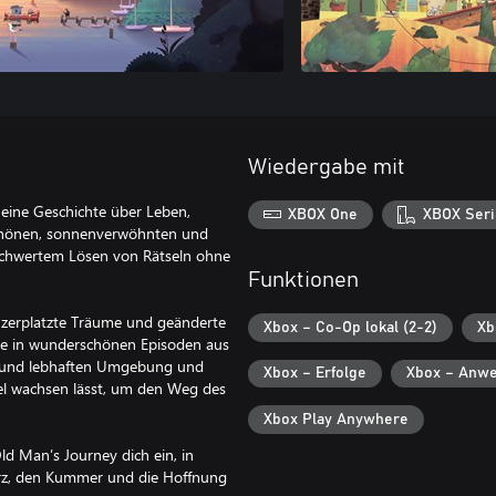
Wiedergabe mit
 eine Geschichte über Leben,
XBOX One
XBOX Seri
schönen, sonnenverwöhnten und
eschwertem Lösen von Rätseln ohne
Funktionen
, zerplatzte Träume und geänderte
Xbox – Co-Op lokal (2-2)
Xb
ie in wunderschönen Episoden aus
en und lebhaften Umgebung und
Xbox – Erfolge
Xbox – Anwe
gel wachsen lässt, um den Weg des
Xbox Play Anywhere
d Man’s Journey dich ein, in
erz, den Kummer und die Hoffnung