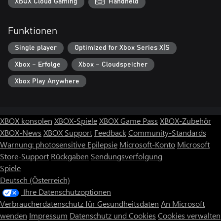
XBOX Cloud Gaming
Handheld
Funktionen
Single player
Optimized for Xbox Series X|S
Xbox – Erfolge
Xbox – Cloudspeicher
Xbox Play Anywhere
XBOX konsolen
XBOX-Spiele
XBOX Game Pass
XBOX-Zubehör
XBOX-News
XBOX Support
Feedback
Community-Standards
Warnung: photosensitive Epilepsie
Microsoft-Konto
Microsoft
Store-Support
Rückgaben
Sendungsverfolgung
Spiele
Deutsch (Österreich)
Ihre Datenschutzoptionen
Verbraucherdatenschutz für Gesundheitsdaten
An Microsoft
wenden
Impressum
Datenschutz und Cookies
Cookies verwalten