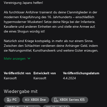
Vereinigung Japans helfen!
Als furchtloser Anführer trainierst du deine Clanmitglieder in der
modernen Kriegsführung des 16. Jahrhunderts – einschließlich
hypermoderner Musketen! Setze deine Ninja bei der Infanterie,
Kavallerie und anderen Einheiten ein und stelle eine Armee auf,
die eines Shogun würdig ist!
Natürlich sind Kriege kostspielig, in mehr als nur einem Sinne.
Zwischen den Schlachten verdienen deine Anhänger Geld, indem
sie Nahrungsmittel, Kunsthandwerk und weitere Güter erzeugen,
die sie an Reisende verkaufen.
Mehr anzeigen
Wappne deine Ninja, denn nur mit guter Ausrüstung, Ausbildung
und hervorragenden Fähigkeiten werdet ihr im Kampf um die
Veröffentlicht von
Entwickelt von
Veröffentlichungsdatum
Vereinigung den Sieg davontragen! Vielleicht begegnest du
Kairosoft
Kairosoft
4.4.2024
unterwegs sogar einigen der berühmtesten Generäle der Ära …
Wiedergabe mit
PC
XBOX One
XBOX Series X|S