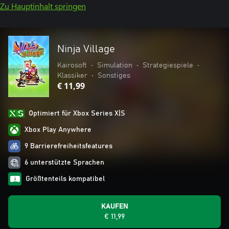
Zu Hauptinhalt springen
Ninja Village
Kairosoft
•
Simulation
•
Strategiespiele
•
Klassiker
•
Sonstiges
€ 11,99
Optimiert für Xbox Series X|S
Xbox Play Anywhere
9 Barrierefreiheitsfeatures
6 unterstützte Sprachen
Größtenteils kompatibel
KAUFEN
€ 11,99