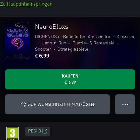
Zu Hauptinhalt springen
NeuroBloxs
DIGHENTIS di Benedettini Alessandro
•
Klassiker
•
Jump ’n’ Run
•
Puzzle- & Ratespiele
•
Shooter
•
Strategiespiele
€ 6,99
KAUFEN
€ 6,99
ZUR WUNSCHLISTE HINZUFÜGEN
● ● ●
PEGI 3