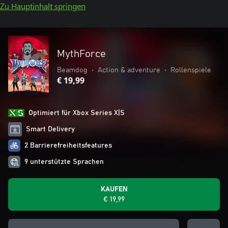
Zu Hauptinhalt springen
MythForce
Beamdog
•
Action & adventure
•
Rollenspiele
€ 19,99
Optimiert für Xbox Series X|S
Smart Delivery
2 Barrierefreiheitsfeatures
9 unterstützte Sprachen
KAUFEN
€ 19,99