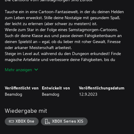
Tauche ein in eine Cartoon-Fantasiewelt, in der du deinen Helden
zum Leben erweckst. Stille deine Nostalgie mit gesundem Spaß,
der leicht zu erlernen (aber schwer zu meistern) ist.
Werde zum Star in der Folge eines Samstagmorgen-Cartoons.
Such dir deine Klasse aus und passe deinen Fähigkeitenbaum an
deinen Spielstil an – egal, ob du lieber mit roher Gewalt, Finesse
oder arkaner Meisterschaft arbeitest.
Steige im Level auf, während du den Dungeon erkundest! Finde
magische Artefakte und verbessere deine Fähigkeiten, bis du
sagen kannst: „ICH HABE DIE MACHT!“
Mehr anzeigen
Spannende Schwertkämpfe Und Zauberei Aus Der Ego-
Perspektive
Veröffentlicht von
Entwickelt von
Veröffentlichungsdatum
Beamdog
Beamdog
12.9.2023
Stürze dich in heftige Kämpfe aus der Ego-Perspektive, in denen
jeder Schlag, jeder Zauber und jeder Treffer episch wirkt.
Wiedergabe mit
Erkunde Eine Sich Stetig Verändernde Burg Der Finsternis
XBOX One
XBOX Series X|S
Bei jedem Versuch, die Festung zu stürmen, warten neue
Abenteuer auf dich! Erforsche einen wiederholbaren Dungeon mit