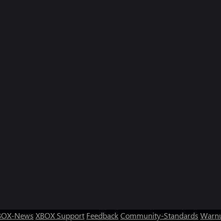
BOX-News
XBOX Support
Feedback
Community-Standards
Warnu