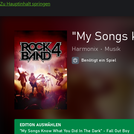
Zu Hauptinhalt springen
"My Songs K
Harmonix
•
Musik
Benötigt ein Spiel
EDITION AUSWÄHLEN
"My Songs Know What You Did In The Dark" - Fall Out Boy