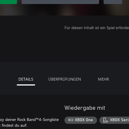
Für diesen Inhalt ist ein Spiel erforder
DETAILS
ÜBERPRÜFUNGEN
MEHR
Wiedergabe mit
oy deiner Rock Band™4-Songliste
XBOX One
XBOX Seri
findest du auf: