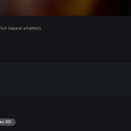
lich (separat erhältlich).
es X|S