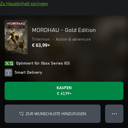
Zu Hauptinhalt springen
MORDHAU - Gold Edition
Triternion
•
Action & adventure
€ 63,99+
Optimiert für Xbox Series X|S
Smart Delivery
KAUFEN
€ 63,99+
ZUR WUNSCHLISTE HINZUFÜGEN
● ● ●