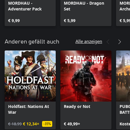
MORDHAU -
MORDHAU - Dragon
MOR
Adventurer Pack
Set
Arch
€ 9,99
€ 5,99
€ 5,9
Alle anzeigen
Anderen gefällt auch
Holdfast: Nations At
Ready or Not
PUBG
War
BAT
€ 18,99
€ 12,34+
€ 49,99+
Kost
-35%