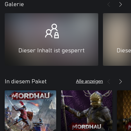
Galerie
Dieser Inhalt ist gesperrt
Diese
Alle anzeigen
In diesem Paket