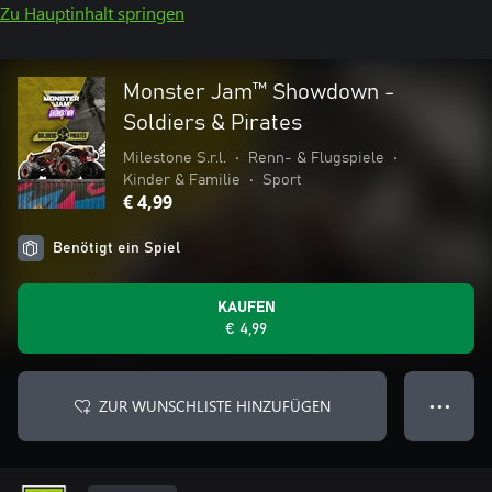
Zu Hauptinhalt springen
Monster Jam™ Showdown -
Soldiers & Pirates
Milestone S.r.l.
•
Renn- & Flugspiele
•
Kinder & Familie
•
Sport
€ 4,99
Benötigt ein Spiel
KAUFEN
€ 4,99
ZUR WUNSCHLISTE HINZUFÜGEN
● ● ●