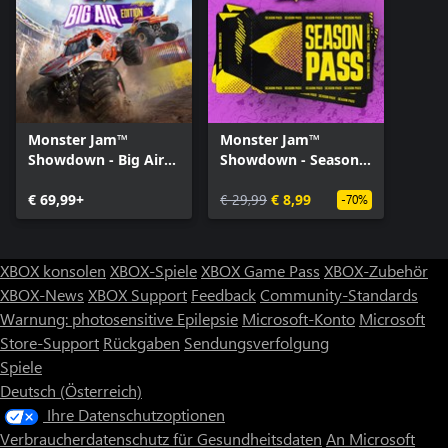
Monster Jam™
Monster Jam™
Showdown - Big Air
Showdown - Season
Edition
Pass
€ 69,99+
€ 29,99
€ 8,99
-70%
XBOX konsolen
XBOX-Spiele
XBOX Game Pass
XBOX-Zubehör
XBOX-News
XBOX Support
Feedback
Community-Standards
Warnung: photosensitive Epilepsie
Microsoft-Konto
Microsoft
Store-Support
Rückgaben
Sendungsverfolgung
Spiele
Deutsch (Österreich)
Ihre Datenschutzoptionen
Verbraucherdatenschutz für Gesundheitsdaten
An Microsoft