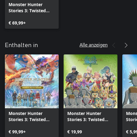
Monster Hunter
Stories 3: Twisted
Reflection
€ 69,99+
Alle anzeigen
Enthalten in
Monster Hunter
Monster Hunter
Mons
Stories 3: Twisted
Stories 3: Twisted
Stori
Reflection Premium
Reflection – DLC-
Refle
Deluxe Edition
€ 99,99+
Paket
€ 19,99
Fris
€ 5,9