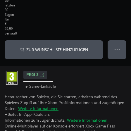
den
letzten
30
Tagen
für
€
29,99
verkauft
ZUR WUNSCHLISTE HINZUFÜGEN
● ● ●
PEGI 3
In-Game-Einkäufe
Herausgeber von Spielen, die Sie starten, erhalten während des
Spielens Zugriff auf Ihre Xbox-Profilinformationen und zugehörigen
Daten.
Weitere Informationen
+Bietet In-App-Käufe an.
Informationen zum Jugendschutz.
Weitere Informationen
Online-Multiplayer auf der Konsole erfordert Xbox Game Pass