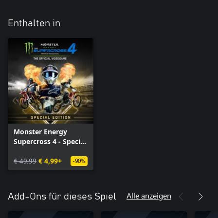
Enthalten in
Monster Energy
Supercross 4 - Special
Edition - Xbox Series
X|S
€ 49,99
€ 4,99+
-90%
Alle anzeigen
Add-Ons für dieses Spiel