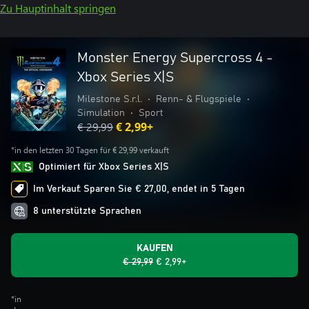
Zu Hauptinhalt springen
Monster Energy Supercross 4 -
Xbox Series X|S
Milestone S.r.l.
•
Renn- & Flugspiele
•
Simulation
•
Sport
€ 29,99
€ 2,99+
*in den letzten 30 Tagen für € 29,99 verkauft
Optimiert für Xbox Series X|S
Im Verkauf: Sparen Sie € 27,00, endet in 5 Tagen
8 unterstützte Sprachen
KAUFEN
€ 29,99
€ 2,99+
*in